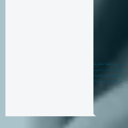
پس از ماه‌ها انتظار، همراهی و استقبال گسترده مشتریان، سرانجام لحظه‌ای فرا رسید که
رؤیای خانه‌دار شدن برای یکی از خانواده‌های شرکت‌کننده در کمپین «خانه دلخواه
پاکشوما» رنگ واقعیت به خود گرفت. در مراسم نهایی این کمپین که روز دوشنبه ۲۵
خردادماه در سالن بلک باکس ایران‌مال برگزار شد، خانم حانیه عزیزی از استان […]