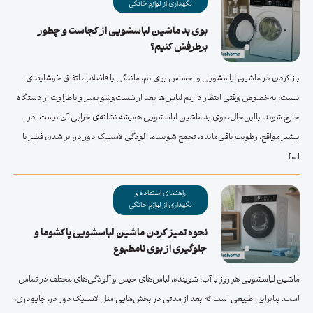
نگهداری از لوازم خانگی
بوی بد ماشین لباسشویی از کجاست و چطور
برطرفش کنیم؟
باز کردن در ماشین لباسشویی و احساس بوی نم، ماندگی یا فاضلاب، اتفاق خوشایندی
نیست؛ به‌خصوص وقتی انتظار داریم لباس‌ها بعد از شست‌وشو تمیز و باطراوت از دستگاه
خارج شوند. بااین‌حال، بوی بد ماشین لباسشویی همیشه نشانه‌ی خرابی آن نیست. در
بیشتر مواقع، رطوبت باقی‌مانده، تجمع شوینده، آلودگی لاستیک دور در، پر شدن فیلتر یا
[…]
راهنمای استفاده و
نگهداری از لوازم خانگی
نحوه تمیز کردن ماشین لباسشویی پاکشوما و
جلوگیری از بوی نامطبوع
ماشین لباسشویی هر روز با آب، شوینده، لباس‌های خیس و آلودگی‌های مختلف در تماس
است. بنابراین طبیعی است که بعد از مدتی در بخش‌هایی مثل لاستیک دور در، جاپودری،