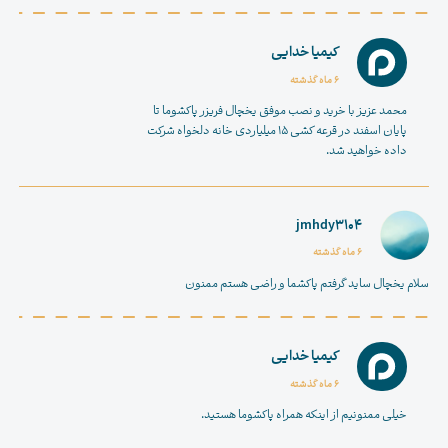
کیمیا خدایی
6 ماه گذشته
محمد عزیز با خرید و نصب موفق
یخچال فریزر
پاکشوما تا
پایان اسفند در قرعه کشی ۱۵ میلیاردی خانه دلخواه شرکت
داده خواهید شد.
jmhdy3104
6 ماه گذشته
سلام
یخچال ساید
گرفتم پاکشما و راضی هستم ممنون
کیمیا خدایی
6 ماه گذشته
خیلی ممنونیم از اینکه همراه
پاکشوما
هستید.