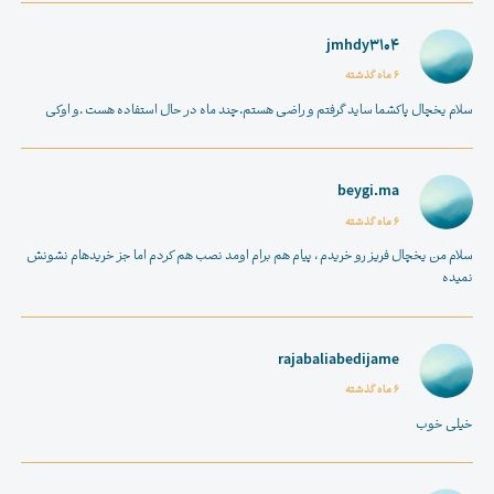
jmhdy3104
6 ماه گذشته
سلام
یخچال پاکشما
ساید گرفتم و راضی هستم.چند ماه در حال استفاده هست .و اوکی
beygi.ma
6 ماه گذشته
سلام من یخچال فریز رو خریدم ، پیام هم برام اومد نصب هم کردم اما جز خریدهام نشونش
نمیده
rajabaliabedijame
6 ماه گذشته
خیلی خوب