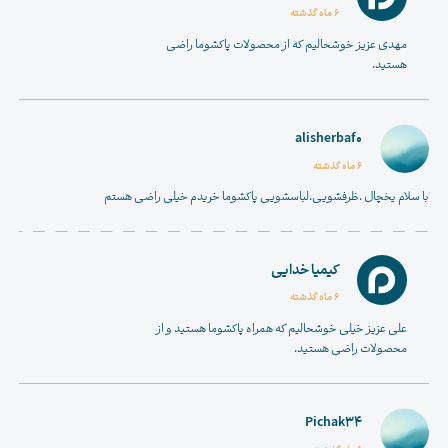
6 ماه گذشته
مهدی عزیز خوشحالیم که از محصولات پاکشوما راضی
هستید.
alisherbaf0
6 ماه گذشته
با سلام یخچال .ظرفشویی.لباسشویی پاکشوما خریدم خیلی راضی هستم
کیمیا خدایی
6 ماه گذشته
علی عزیز خیلی خوشحالیم که همراه پاکشوما هستید و از
محصولات راضی هستید.
Pichak34