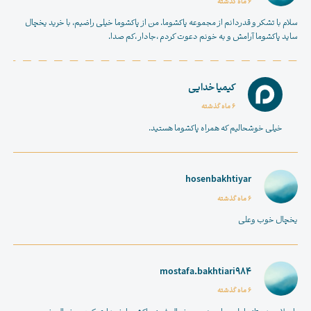
6 ماه گذشته
سلام با تشکر و قدردانم از مجموعه پاکشوما. من از پاکشوما خیلی راضیم، با خرید یخچال
ساید پاکشوما آرامش و به خونم دعوت کردم ،جادار ،کم صدا.
کیمیا خدایی
6 ماه گذشته
خیلی خوشحالیم که همراه پاکشوما هستید.
hosenbakhtiyar
6 ماه گذشته
یخچال خوب وعلی
mostafa.bakhtiari984
6 ماه گذشته