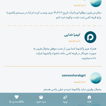
6 ماه گذشته
سلام من فریز دوقلو اتو ماتیک تاریخ ۶ ۱۱ ۱۴۰۴ خرید ونصب کرده ام اما در سیستم پاکشو ما
برايه قرعه کشی ثبت نشده چگونه ثبت کنم
کیمیا خدایی
6 ماه گذشته
همراه عزیز پاکشوما شما پس از نصب موفق
یخچال فریزر
به
صورت خودکار در قرعه کشی خانه دلخواه پاکشوما شرکت
داده میشوید.
samaneharabgol
6 ماه گذشته
سبد خرید خالی است
یخچال وفریزر ساید پاکشوما خریدم خیلی راضی هستم
خانه
ورود
سبد خرید
علاقه‌مندی ها