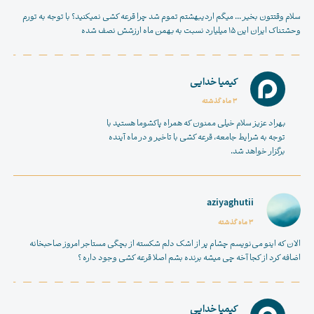
سلام وقتتون بخیر ... میگم اردیبهشتم تموم شد چرا قرعه کشی نمیکنید؟ با توجه به تورم
وحشتناک ایران این ۱۵ میلیارد نسبت به بهمن ماه ارزشش نصف شده
کیمیا خدایی
3 ماه گذشته
بهراد عزیز سلام خیلی ممنون که همراه پاکشوما هستید با
توجه به شرایط جامعه، قرعه کشی با تاخیر و در ماه آینده
برگزار خواهد شد.
aziyaghutii
3 ماه گذشته
الان که اینو می‌نویسم چشام پر از اشک دلم شکسته از بچگی مستاجر امروز صاحبخانه
اضافه کرد از کجا آخه چی میشه برنده بشم اصلا قرعه کشی وجود داره ؟
کیمیا خدایی