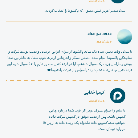
5 ماه گذشته
سلام سمیرا عزیز خیلی ممنون که پاکشوما را انتخاب کردید.
ahanj.alierza
6 ماه گذشته
با سلام . وقت بخیر . بنده یک ساید پاکشوما از سرای ایرانی خریدم . و نصب توسط شرکت و
نمایندگی پاکشوما انجام شده ‌ . ضمن تشکر و قدردانی از برند خوب شما . به خاطر بی صدا
بودن و طراحی زیبا . یک سوال داشتم . آیا در قرعه کشی حضور دارم یا نه ؟ سوال دوم این
قرعه کشی چند برنده ۱۵ م داره؟ با سپاس از شرکت پاکشوما ❤️
کیمیا خدایی
5 ماه گذشته
با سلام و احترام علیرضا عزیز اگر خرید شما در بازه زمانی
کمپین باشد، پس از نصب موفق در کمپین شرکت داده
خواهید شد. کمپین خانه دلخواه یک برنده خانه به ارزش ۱۵
میلیارد تومان است.