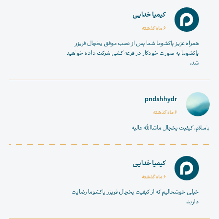
کیمیا خدایی
6 ماه گذشته
همراه عزیز پاکشوما شما پس از نصب موفق یخچال فریزر
پاکشوما به صورت خودکار در قرعه کشی شرکت داده خواهید
شد.
pndshhydr
6 ماه گذشته
باسلام. کیفیت یخچال ماشاالله عالیه
کیمیا خدایی
6 ماه گذشته
خیلی خوشحالیم که از کیفیت یخچال فریزر پاکشوما رضایت
دارید.