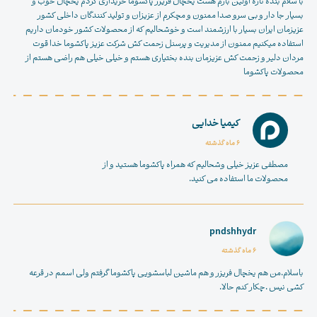
با سلام بنده تازه اولین بارم هست یخچال فریزر پاکشوما خریداری کردم یخچال خوب و
بسیار جا دار و بی سرو صدا ممنون و مچکرم از عزیزان و تولید کنندگان داخلی کشور
عزیزمان ایران بسیار با ارزشمند است و خوشحالیم که از محصولات کشور خودمان داریم
استفاده میکنیم ممنون از مدیریت و پرسنل زحمت کش شرکت عزیز پاکشوما خدا قوت
مردان دلیر و زحمت کش عزیزمان بنده بختیاری هستم و خیلی خیلی هم راضی هستم از
محصولات پاکشوما
کیمیا خدایی
6 ماه گذشته
مصطفی عزیز خیلی وشحالیم که همراه پاکشوما هستید و از
محصولات ما استفاده می کنید.
pndshhydr
6 ماه گذشته
باسلام.من هم یخچال فریزر و هم ماشین لباسشویی پاکشوما گرفتم ولی اسمم در قرعه
کشی نیس .چکار کنم حالا.