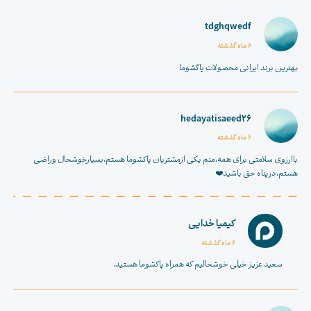
tdghqwedf
6 ماه گذشته
بهترین برند ایرانی محصولات پاگشوما
hedayatisaeed26
6 ماه گذشته
باارزوی سلامتی برای همه،منم یکی ازمشتریان پاکشوما هستم،بسیارخوشحال وراضی
هستم،درپناه حق باشید❤️
کیمیا خدایی
6 ماه گذشته
سعید عزیز خیلی خوشحالیم که همراه
پاکشوما
هستید.