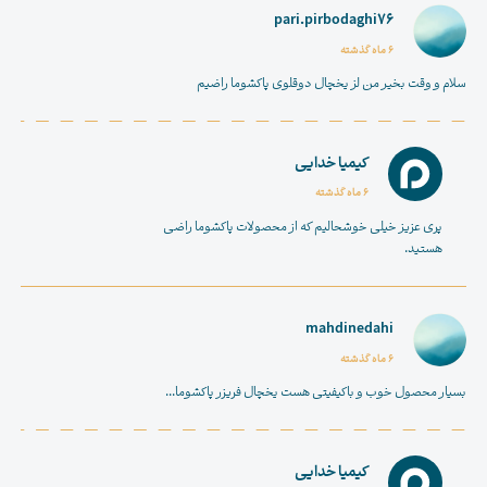
pari.pirbodaghi76
6 ماه گذشته
سلام و وقت بخیر من لز یخچال دوقلوی پاکشوما راضیم
کیمیا خدایی
6 ماه گذشته
پری عزیز خیلی خوشحالیم که از محصولات پاکشوما راضی
هستید.
mahdinedahi
6 ماه گذشته
بسیار محصول خوب و باکیفیتی هست یخچال فریزر پاکشوما...
کیمیا خدایی