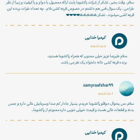
سلام . وقت بخیر . تشکر از شرکت پاکشوما بابت ارائه محصول با دوام و با کیفیت و زیبا از نظر
طراحی . یک سوال فنی هم داشتم در خصوص قرعه کشی ۱۵م . چه تعداد نفرات برنده این
قرعه کشی میشوند . تشکر 🙏🙏🙏🙏🙏❤️❤️❤️❤️
کیمیا خدایی
5 ماه گذشته
سلام علیرضا عزیز خیلی ممنون که همراه پاکشوما هستید.
برنده قرعه کشی خانه دلخواه یک نفر می باشد.
samyraafshar99
6 ماه گذشته
سلام .من یخچال دوقلو پاکشوما خریدم .بسیار جادار کم صدا وسرمایش عالی داره و جنس
بدنه و قطعات عالی هست و قیمت خییلی خوبی داره ممنونم از پاکشوما..
کیمیا خدایی