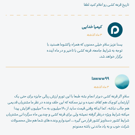
تاریخ قرعه کشی رو اعلام کنید لطفا
کیمیا خدایی
3 ماه گذشته
یسنا عزیز سلام خیلی ممنون که همراه پاکشوما هستید با
توجه به شرایط جامعه، قرعه کشی با تاخیر و در ماه آینده
برگزار خواهد شد.
lawww99
3 ماه گذشته
سلام اگر قرعه کشی دیرتر انجام بشه طبعا با این تورم ارزش ریالی جایزه برای حتی یک
آپارتمان کوچک هم کفاف نمیده و نیز ممکنه که این خلف وعده در نظر ما مشتریان قدیمی
هم جالب نباشه ، کما اینکه وقتی قیمت ساید از 160 میلیون به 200 میلیون افزایش پیدا
میکنه شرایط ویژه درنظر گرفته نمیشه ولی برای قرعه کشی و چندین ماه سرگردانی مشتریان
شرایط کشور دستاویز کشور قرار می گیره ... امیدوارم وعده های شما هم مثل محصولات
شرکت خوب و به یاد ماندنی باشه ممنونم