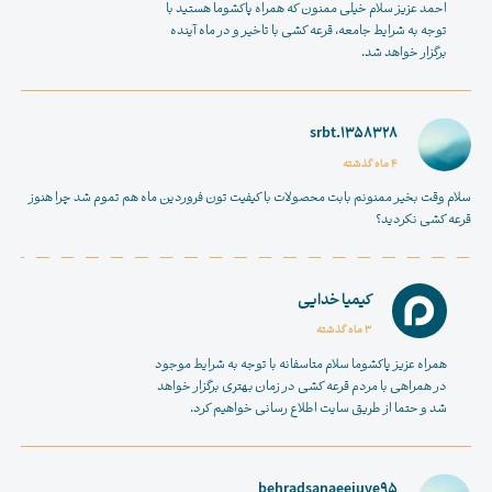
احمد عزیز سلام خیلی ممنون که همراه پاکشوما هستید با
توجه به شرایط جامعه، قرعه کشی با تاخیر و در ماه آینده
برگزار خواهد شد.
srbt.1358328
4 ماه گذشته
سلام وقت بخیر ممنونم بابت محصولات با کیفیت تون فروردین ماه هم تموم شد چرا هنوز
قرعه کشی نکردید؟
کیمیا خدایی
3 ماه گذشته
همراه عزیز پاکشوما سلام متاسفانه با توجه به شرایط موجود
در همراهی با مردم قرعه کشی در زمان بهتری برگزار خواهد
شد و حتما از طریق سایت اطلاع رسانی خواهیم کرد.
behradsanaeejuve95