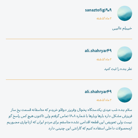
sanaztofigi909
2 ماه گذشته
خیییلم عالییی
ali.shahryar49
2 ماه گذشته
نطر بنده را ثبت کنید
ali.shahryar49
2 ماه گذشته
سلام بنده شب عیدی یکدستگاه یخچال وفریزر دوقلو خریدم که متاسفانه قسمت یخ ساز
فریزش مشکل داره بارها وبارها با شماره ۱۶۰۸ تماس گرفتم ولی تاکنون هیچ کس پاسخ گو
نیست ولی تعویض این قطعه اقدامی نشده متاسفم برای مردم ایران که ازناچاری مجبوریم
ازمحصولات داخلی استفاده کنیم که گارانتی این چنینی دارد