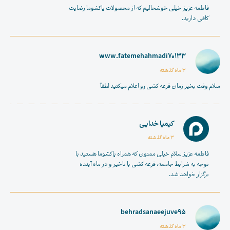
فاطمه عزیز خیلی خوشحالیم که از
محصولات پاکشوما
رضایت
کافی دارید.
www.fatemehahmadi70133
3 ماه گذشته
سلام وقت بخیر زمان قرعه کشی رو اعلام میکنید لطفاً
کیمیا خدایی
3 ماه گذشته
فاطمه عزیز سلام خیلی ممنون که همراه پاکشوما هستید با
توجه به شرایط جامعه، قرعه کشی با تاخیر و در ماه آینده
برگزار خواهد شد.
behradsanaeejuve95
3 ماه گذشته