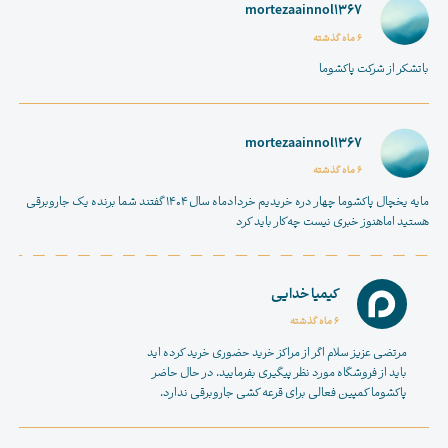
mortezaainnol1367
6 ماه گذشته
باتشکر از شرکت پاکشوما
mortezaainnol1367
6 ماه گذشته
مایه یخچال پاکشوما چهار دره خریدیم خردادماه سال ۱۴۰۴ گفتند شما برنده یک جاروبرقی
هستید اماهنوز خبری نیست چه‌کار باید کرد
کیمیا خدایی
6 ماه گذشته
مرتضی عزیز سلام اگر از مراکز خرید حضوری خرید کرده اید
باید از فروشگاه مورد نظر پیگیری بفرمایید. در حال حاضر
پاکشوما کمپین فعالی برای قرعه کشی جاروبرقی ندارد.