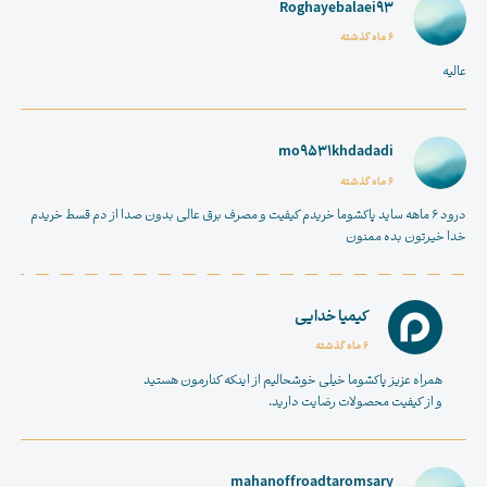
Roghayebalaei93
6 ماه گذشته
عالیه
mo9531khdadadi
6 ماه گذشته
درود ۶ ماهه ساید ‌پاکشوما خریدم کیفیت و مصرف برق عالی بدون صدا از دم قسط خریدم
خدا خیرتون بده ممنون
کیمیا خدایی
6 ماه گذشته
همراه عزیز پاکشوما خیلی خوشحالیم از اینکه کنارمون هستید
و از کیفیت محصولات رضایت دارید.
mahanoffroadtaromsary