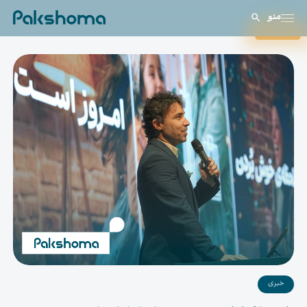
منو
بستن
خبری