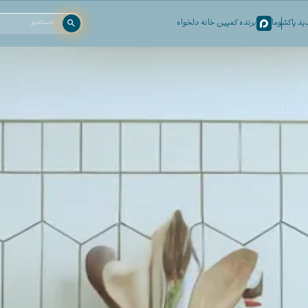
د پاکشوما
برنده کمپین خانه دلخواه