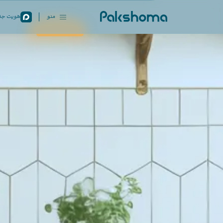
منو
هویت جدی
بستن