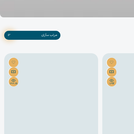
مرتب سازی
263.2k
1.3M