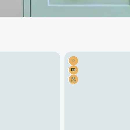
47.1k