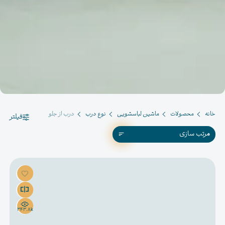
خانه
محصولات
ماشین لباسشویی
نوع درب
درب از جلو
فیلتر
مرتب سازی
343.8k