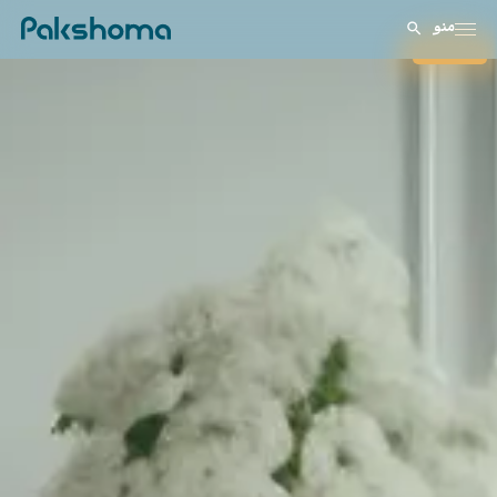
منو
بستن