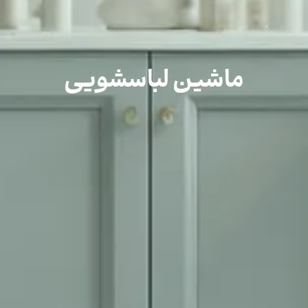
ماشین لباسشویی