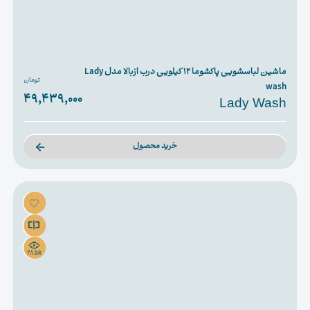
ماشین لباسشویی پاکشوما 12 کیلویی درب ازبالا مدل Lady
تومان
wash
49,439,000
Lady Wash
خرید محصول
285k