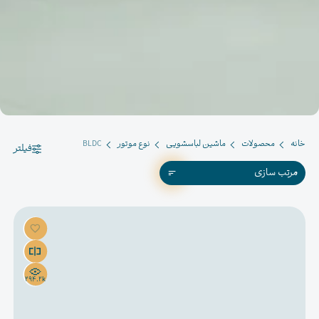
خانه
محصولات
ماشین لباسشویی
نوع موتور
BLDC
فیلتر
مرتب سازی
294.2k