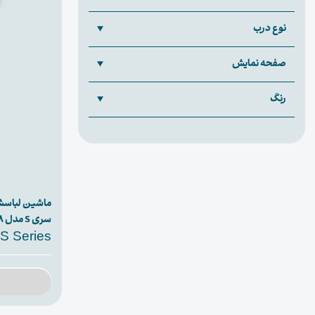
نوع درب
صفحه نمایش
رنگ
سری S مدل S8
S Series