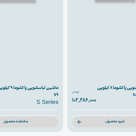
ماشین لباسشویی پاکشوما 8 کیلویی
تومان
S9
102,286,000
S Series
خرید محصول
مشاهده محصول