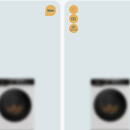
New
276.3k