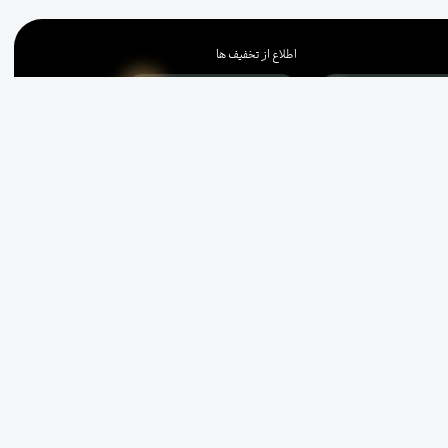
اطلاع از تخفیف ها
زبان
ن احمد قصیر، خیابان نوزدهم، شماره ۳، ساختمان الف
یع
1608