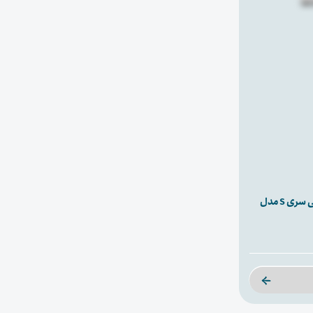
ماشین لباسشویی پاکشوما 9 کیلویی سری S مدل