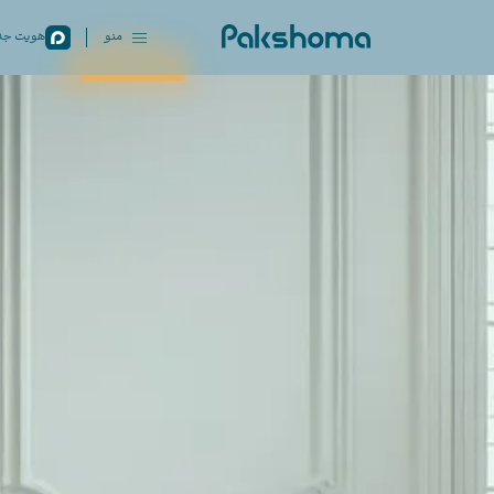
منو
هویت جدی
بستن