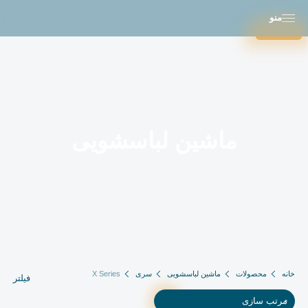
منو
بستن
ماشین لباسشویی
خانه
محصولات
ماشین لباسشویی
سری
X Series
فیلتر
مرتب سازی