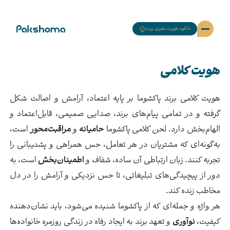
دانلود هویت بصری برند
بیانه Rebranding
هویت کلامی
استراتژی و هویت مفهومی
هویت کلامی
هویت بصری
هویت کلامی برند پاکشوما بر پایه اعتماد، آرامش و اصالت شکل
گرفته و در تمامی پیام‌های برند، صدایی صمیمی، قابل‌اعتماد و
الهام‌بخش دارد. لحن کلامی پاکشوما
حامیانه
و
مراقبت‌محور
است،
به‌گونه‌ای که مشتریان در هر تعامل، حس همراهی و پشتیبانی را
تجربه کنند. زبان ارتباطی آن ساده، شفاف و
اطمینان‌بخش
است، به
دور از پیچیدگی‌های تبلیغاتی، تا حس نزدیکی و آرامش را در دل
مخاطب زنده کند.
هر واژه و جمله‌ای که از پاکشوما شنیده می‌شود، باید نشان‌دهنده
کیفیت،
نوآوری
و تعهد برند به ایجاد رفاه در زندگی روزمره خانواده‌ها