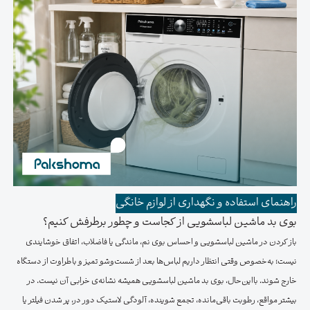
راهنمای استفاده و نگهداری از لوازم خانگی
بوی بد ماشین لباسشویی از کجاست و چطور برطرفش کنیم؟
باز کردن در ماشین لباسشویی و احساس بوی نم، ماندگی یا فاضلاب، اتفاق خوشایندی
نیست؛ به‌خصوص وقتی انتظار داریم لباس‌ها بعد از شست‌وشو تمیز و باطراوت از دستگاه
خارج شوند. بااین‌حال، بوی بد ماشین لباسشویی همیشه نشانه‌ی خرابی آن نیست. در
بیشتر مواقع، رطوبت باقی‌مانده، تجمع شوینده، آلودگی لاستیک دور در، پر شدن فیلتر یا