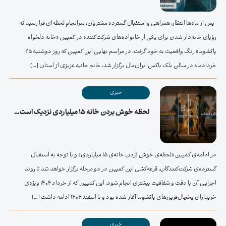
پس از ماه‌ها انتظار، همراهی و استقبال گسترده مشتریان، سرانجام لحظه‌ای فرا رسید که
رؤیای خانه‌دار شدن برای یکی از خانواده‌های شرکت‌کننده در کمپین «خانه دلخواه
پاکشوما» رنگ واقعیت به خود گرفت. در مراسم نهایی این کمپین که روز دوشنبه ۲۵
خردادماه در سالن بلک باکس ایران‌مال برگزار شد، خانم حانیه عزیزی از استان […]
خبری
لحظه خوش بردن خانه ۱۵ میلیاردی نزدیک است…
در ادامه‌ی کمپین «لحظه‌ی خوش بُردن خانه‌ی ۱۵ میلیاردی» و با توجه به استقبال
گسترده‌ی شرکت‌کنندگان، قرعه‌کشی این کمپین در دو مرحله برگزار خواهد شد تا روند
اجرایی آن با دقت و شفافیت بیشتری انجام شود. این کمپین که از خرداد 1404 ویژه‌ی
خریداران یخچال‌فریزرهای پاکشوما آغاز شده بود و تا اسفند 1404 ادامه داشت […]
خبری