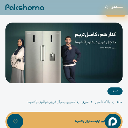
منو
بستن
خبری
خانه
بلاگ/اخبار
خبری
کمپین یخچال فریزر دوقلوی پاکشوما
تیم تولید محتوای پاکشوما