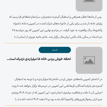
پس از ماه‌ها انتظار، همراهی و استقبال گسترده مشتریان، سرانجام لحظه‌ای فرا رسید که
رؤیای خانه‌دار شدن برای یکی از خانواده‌های شرکت‌کننده در کمپین «خانه دلخواه
پاکشوما» رنگ واقعیت به خود گرفت. در مراسم نهایی این کمپین که روز دوشنبه ۲۵
خردادماه در سالن بلک باکس ایران‌مال برگزار شد، خانم حانیه عزیزی از استان […]
خبری
لحظه خوش بردن خانه ۱۵ میلیاردی نزدیک است…
در ادامه‌ی کمپین «لحظه‌ی خوش بُردن خانه‌ی ۱۵ میلیاردی» و با توجه به استقبال
گسترده‌ی شرکت‌کنندگان، قرعه‌کشی این کمپین در دو مرحله برگزار خواهد شد تا روند
اجرایی آن با دقت و شفافیت بیشتری انجام شود. این کمپین که از خرداد 1404 ویژه‌ی
خریداران یخچال‌فریزرهای پاکشوما آغاز شده بود و تا اسفند 1404 ادامه داشت […]