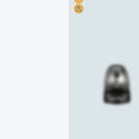
86.2k