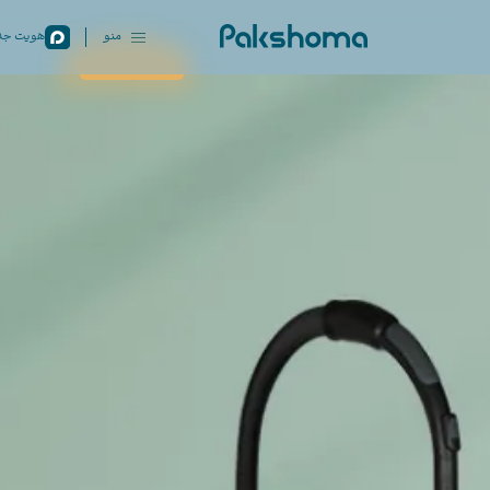
منو
هویت جدی
بستن