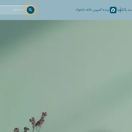
د پاکشوما
برنده کمپین خانه دلخواه