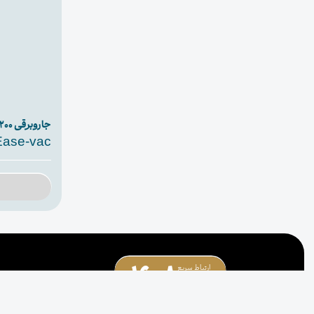
جاروبرقی ۲۲۰۰ وات سری Ease vac
Ease-vac
1608
ارتباط سریع