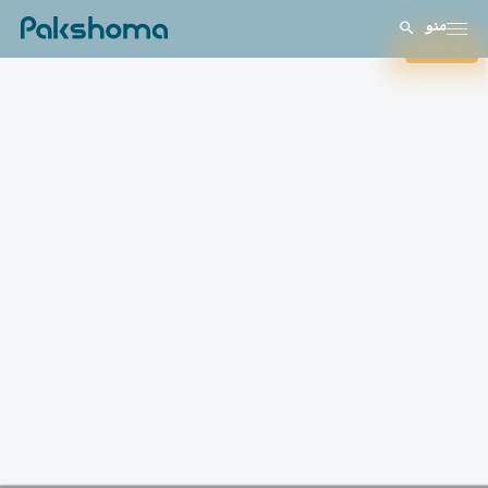
منو
بستن