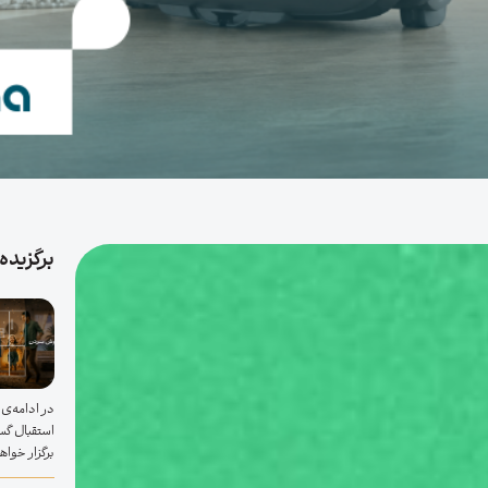
برگزیده 
استقبال گس
برگزار خواهد