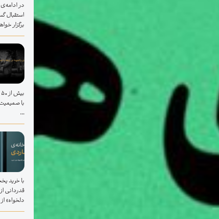
استقبال گس
برگزار خواهد
ب
با صمیمیت ب
...
با خرید یخچ
قدردانی از
دلخواه» از ابتدای خ