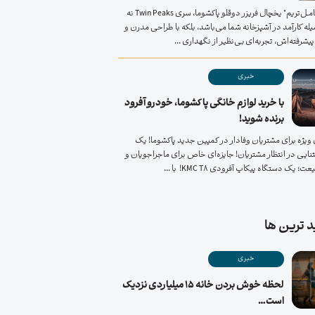
"کنـار هم، کامـل‌تریم" یخچال فریزر دوقلو پاکشوما، سری Twin Peaks نه
له کارآمد در آشپزخانه شما می‌باشد، بلکه با طراحی مدرن و
یشرفته‌اش، تجربه‌ای بی‌نظیر از نگهداری ...
خبری
با خرید لوازم خانگی پاکشوما، خودرو آفرود
برنده شوید!
ویژه برای مشتریان وفادار در کمپین جدید پاکشوما! یک
ایی در انتظار مشتریان! جایزه‌ای خاص برای ماجراجویان و
 یک دستگاه پیکاپ آفرودی KMC T8! با ...
ید ترین ها
خبری
لحظه خوش بردن خانه ۱۵ میلیاردی نزدیک
است…